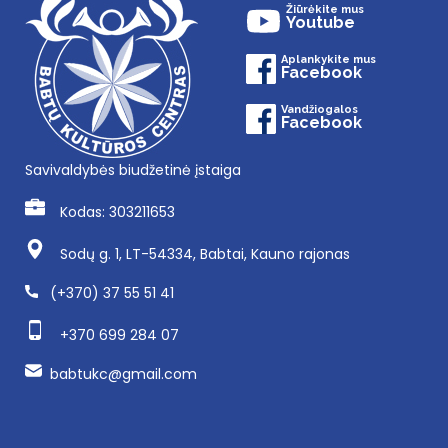
Žiūrėkite mus
Youtube
Aplankykite mus
Facebook
Vandžiogalos
Facebook
Savivaldybės biudžetinė įstaiga
Kodas: 303211653
Sodų g. 1, LT-54334, Babtai, Kauno rajonas
(+370) 37 55 51 41
+370 699 284 07
babtukc@gmail.com