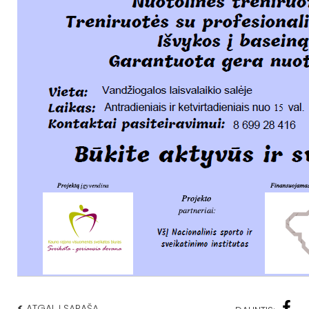
<
ATGAL Į SĄRAŠĄ