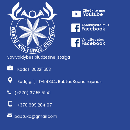
Žiūrėkite mus
Youtube
Aplankykite mus
Facebook
Vandžiogalos
Facebook
Savivaldybės biudžetinė įstaiga
Kodas: 303211653
Sodų g. 1, LT-54334, Babtai, Kauno rajonas
(+370) 37 55 51 41
+370 699 284 07
babtukc@gmail.com