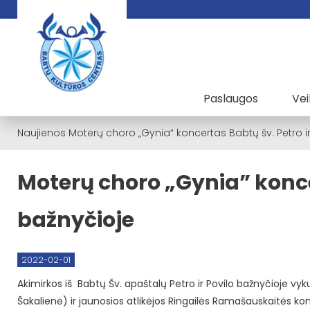
Paslaugos
Vei
Naujienos
Moterų choro „Gynia“ koncertas Babtų šv. Petro ir
Moterų choro „Gynia” koncer
bažnyčioje
2022-02-01
Akimirkos iš Babtų Šv. apaštalų Petro ir Povilo bažnyčioje v
Šakalienė) ir jaunosios atlikėjos Ringailės Ramašauskaitės ko