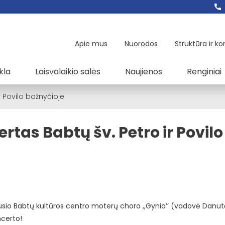
Apie mus
Nuorodos
Struktūra ir ko
kla
Laisvalaikio salės
Naujienos
Renginiai
 Povilo bažnyčioje
tas Babtų šv. Petro ir Povilo
ykusio Babtų kultūros centro moterų choro ,,Gynia’’ (vadovė Danu
ncerto!