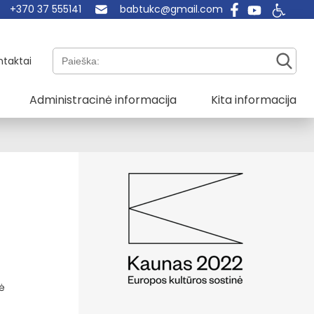
+370 37 555141
babtukc@gmail.com
Paieška:
ntaktai
Administracinė informacija
Kita informacija
tė