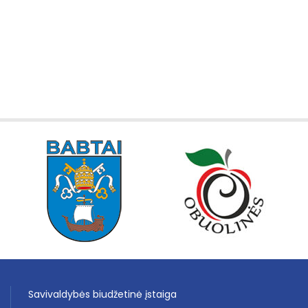
Savivaldybės biudžetinė įstaiga