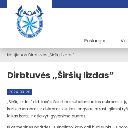
Paslaugos
Vei
Naujienos
Dirbtuvės ,,Širšių lizdas”
Dirbtuvės ,,Širšių lizdas”
2024-03-20
„Širšių lizdas” dirbtuvės išskirtinai subalansuotos dukroms i
kartu mamoms ir dukroms kur kas lengviau atrasti gilesnį ryšį, a
laikas kartu ir atlaikyti gyvenimo audras.
Iš asmeninės patirties. Iš žinojimo, kaip gali būti sunku. Iš nor