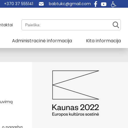
+370 37 555141
babtukc@gmail.com
Paieška:
ntaktai
Administracinė informacija
Kita informacija
 buvimą
mu, o pagarba