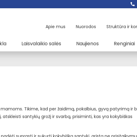
Apie mus
Nuorodos
Struktūra ir ko
kla
Laisvalaikio salės
Naujienos
Renginiai
r jų mamoms. Tikime, kad per žaidimą, pokalbius, gyvą patyrimą ir
tskleisti santykių grožį ir svarbą, prisiminti, kas yra kokybiškas
o padėti suprasti ir sukurti kokybišką santykį, grįstą ne prisitaiky